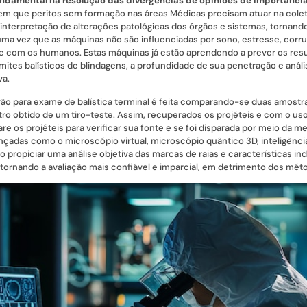
ndamental na resolução das divergências de opiniões de importânci
m que peritos sem formação nas áreas Médicas precisam atuar na coleta
 interpretação de alterações patológicas dos órgãos e sistemas, tornando
 uma vez que as máquinas não são influenciadas por sono, estresse, corrup
 com os humanos. Estas máquinas já estão aprendendo a prever os resul
mites balísticos de blindagens, a profundidade de sua penetração e análi
va.
o para exame de balística terminal é feita comparando-se duas amostras
tro obtido de um tiro-teste. Assim, recuperados os projéteis e com o us
e os projéteis para verificar sua fonte e se foi disparada por meio da 
nçadas como o microscópio virtual, microscópio quântico 3D, inteligência 
 propiciar uma análise objetiva das marcas de raias e características indi
 tornando a avaliação mais confiável e imparcial, em detrimento dos mé