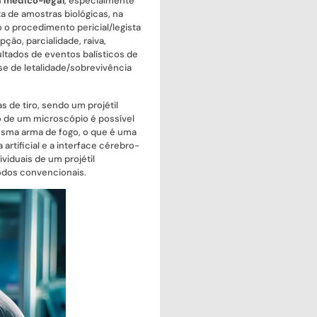
a médico-legal
, especialmente
 de amostras biológicas, na
 o procedimento pericial/legista
ção, parcialidade, raiva,
tados de eventos balísticos de
se de letalidade/sobrevivência
 de tiro, sendo um projétil
o de um microscópio é possível
mesma arma de fogo, o que é uma
artificial e a interface cérebro-
viduais de um projétil
todos convencionais.