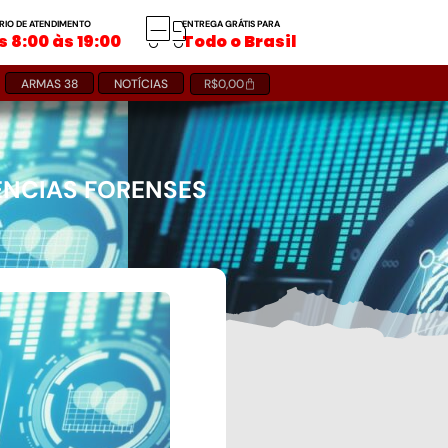
RIO DE ATENDIMENTO
ENTREGA GRÁTIS PARA
 8:00 às 19:00
Todo o Brasil
ARMAS 38
NOTÍCIAS
R$
0,00
IÊNCIAS FORENSES