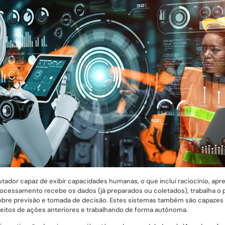
ador capaz de exibir capacidades humanas, o que inclui raciocínio, ap
 processamento recebe os dados (já preparados ou coletados), trabalha
obre previsão e tomada de decisão. Estes sistemas também são capazes 
eitos de ações anteriores e trabalhando de forma autónoma.