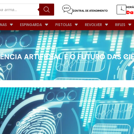
HORÁ
CENTRAL DE ATENDIMENTO
Das
INAS
ESPINGARDA
PISTOLAS
REVOLVER
RIFLES
GÊNCIA ARTIFICIAL E O FUTURO DAS C