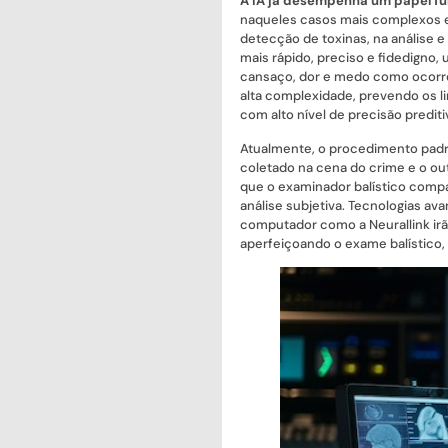
A IA já desempenha um papel fu
naqueles casos mais complexos e
detecção de toxinas, na análise e
mais rápido, preciso e fidedigno,
cansaço, dor e medo como ocorre
alta complexidade, prevendo os li
com alto nível de precisão prediti
Atualmente, o procedimento padrã
coletado na cena do crime e o ou
que o examinador balístico compar
análise subjetiva. Tecnologias ava
computador como a Neurallink irão
aperfeiçoando o exame balístico,