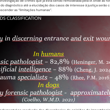
investigação de crimes que já está sendo remodelada pela IA onde as for
 do diagnóstico até a elucidação dos casos de interesse à justiça ser
nscender as “limitações humanas”.