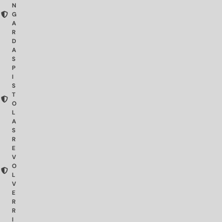
N
G
A
R
D
A
S
P
I
S
T
O
L
A
S
R
E
V
O
L
V
E
R
R
I