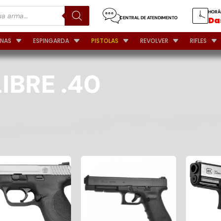
HORÁ
CENTRAL DE ATENDIMENTO
Das
INAS
ESPINGARDA
PISTOLAS
REVOLVER
RIFLES
IBRE .40