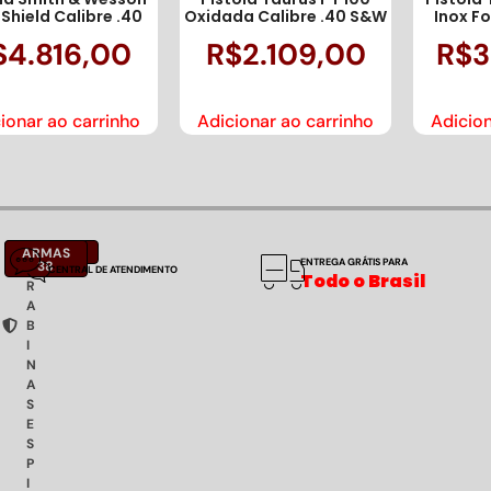
Shield Calibre .40
Oxidada Calibre .40 S&W
Inox F
$
4.816,00
R$
2.109,00
R$
3
ionar ao carrinho
Adicionar ao carrinho
Adicion
C
NOTÍCIAS
ARMAS
ENTREGA GRÁTIS PARA
A
38
CENTRAL DE ATENDIMENTO
Todo o Brasil
R
A
B
I
N
A
S
E
S
P
I