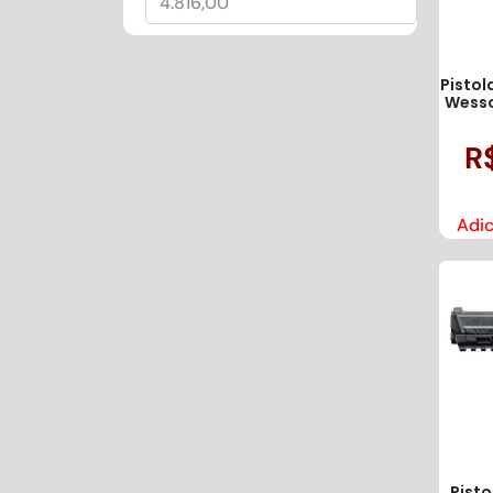
Pistol
Wesso
R
Adic
Pist