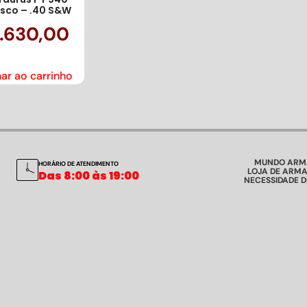
osco – .40 S&W
.630,00
ar ao carrinho
MUNDO ARM
HORÁRIO DE ATENDIMENTO
LOJA DE ARMA
Das 8:00 às 19:00
NECESSIDADE 