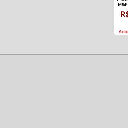
M&P 
R
Adic