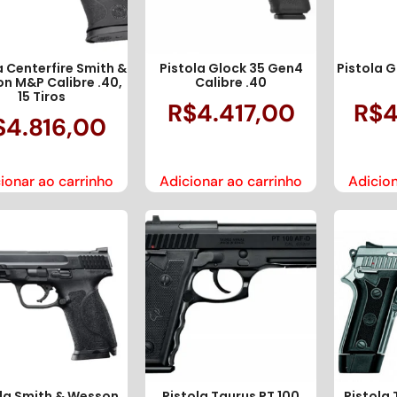
a Centerfire Smith &
Pistola Glock 35 Gen4
Pistola G
n M&P Calibre .40,
Calibre .40
15 Tiros
R$
4.417,00
R$
4
$
4.816,00
ionar ao carrinho
Adicionar ao carrinho
Adicion
ola Smith & Wesson
Pistola Taurus PT 100
Pistola 