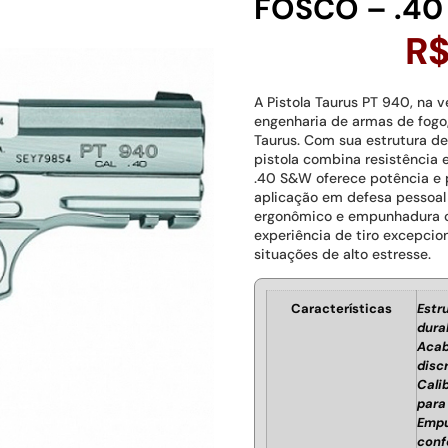
FOSCO – .4
R
A Pistola Taurus PT 940, na 
engenharia de armas de fogo
Taurus. Com sua estrutura de
pistola combina resistência e
.40 S&W oferece potência e 
aplicação em defesa pessoal 
ergonômico e empunhadura c
experiência de tiro excepci
situações de alto estresse.
Características
Estr
dura
Acab
disc
Cali
para
Empu
conf