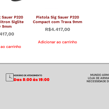
g Sauer P320
Pistola Sig Sauer P320
tron Siglite
Compact com Trava 9mm
D 9mm
R$
4.417,00
417,00
Adicionar ao carrinho
 ao carrinho
MUNDO ARM
HORÁRIO DE ATENDIMENTO
LOJA DE ARMA
Das 8:00 às 19:00
NECESSIDADE 