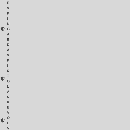
E
S
P
I
N
G
A
R
D
A
S
P
I
S
T
O
L
A
S
R
E
V
O
L
V