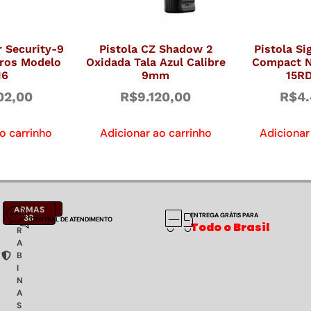
r Security-9
Pistola CZ Shadow 2
Pistola Si
ros Modelo
Oxidada Tala Azul Calibre
Compact Ni
16
9mm
15R
02,00
R$
9.120,00
R$
4.
o carrinho
Adicionar ao carrinho
Adicionar
C
NOTÍCIAS
ARMAS
ENTREGA GRÁTIS PARA
A
38
CENTRAL DE ATENDIMENTO
Todo o Brasil
R
A
B
I
N
A
S