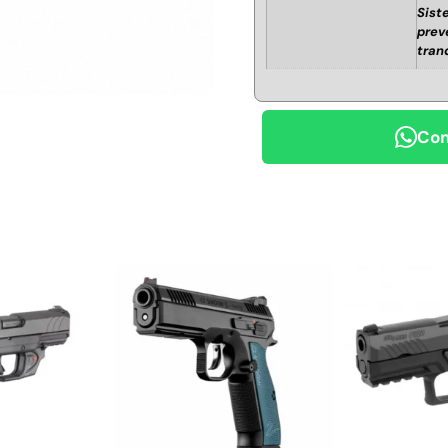
Sist
prev
tran
Com