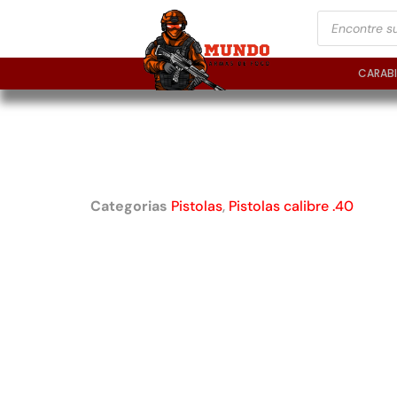
CARAB
PISTOLA TAURUS PT
INOX FOSCO – .40 
Categorias
Pistolas
,
Pistolas calibre .40