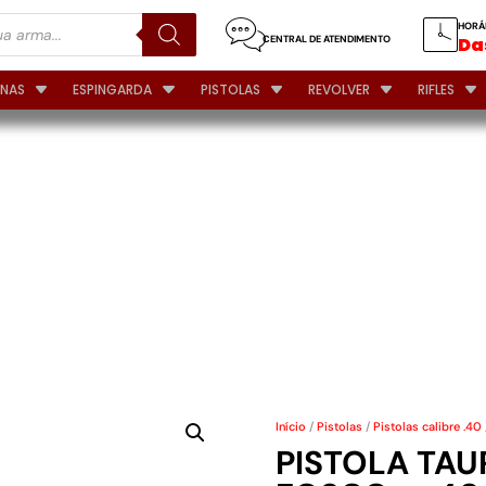
HORÁ
CENTRAL DE ATENDIMENTO
Das
INAS
ESPINGARDA
PISTOLAS
REVOLVER
RIFLES
 940 –
S&W
Início
/
Pistolas
/
Pistolas calibre .40
PISTOLA TAU