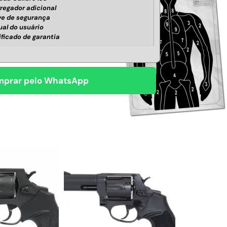
rregador adicional
e de segurança
al do usuário
ificado de garantia
prar pelo WhatsApp