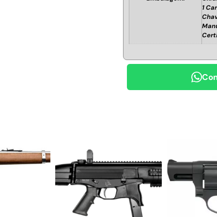
1 Ca
Chav
Manu
Cert
Com