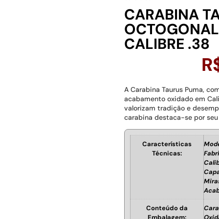
CARABINA T
OCTOGONAL 
CALIBRE .38
R
A Carabina Taurus Puma, com 
acabamento oxidado em Calib
valorizam tradição e desemp
carabina destaca-se por seu d
Características
Mode
Técnicas:
Fabr
Calib
Capa
Mira
Acab
Conteúdo da
Cara
Embalagem:
Oxid