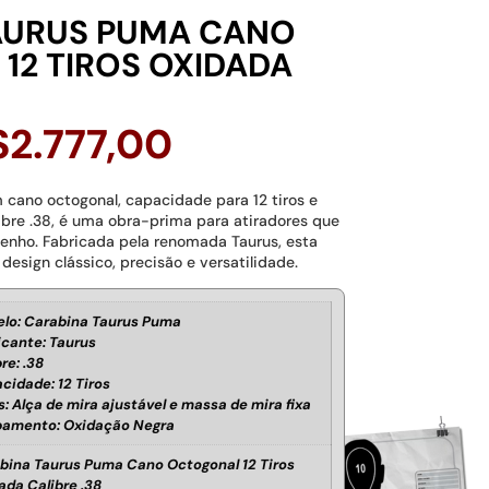
AURUS PUMA CANO
12 TIROS OXIDADA
$
2.777,00
cano octogonal, capacidade para 12 tiros e
re .38, é uma obra-prima para atiradores que
enho. Fabricada pela renomada Taurus, esta
esign clássico, precisão e versatilidade.
lo: Carabina Taurus Puma
icante: Taurus
re: .38
cidade: 12 Tiros
s: Alça de mira ajustável e massa de mira fixa
amento: Oxidação Negra
bina Taurus Puma Cano Octogonal 12 Tiros
ada Calibre .38