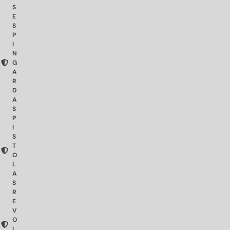
S
E
S
P
I
N
G
A
R
D
A
S
P
I
S
T
O
L
A
S
R
E
V
O
L