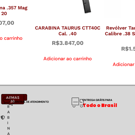
ma .357 Mag
 20
07,00
CARABINA TAURUS CTT40C
Revólver Ta
Cal. .40
Calibre .38 
o carrinho
R$
3.847,00
R$
1.
Adicionar ao carrinho
Adicionar
C
NOTÍCIAS
ARMAS
ENTREGA GRÁTIS PARA
A
38
CENTRAL DE ATENDIMENTO
Todo o Brasil
R
A
B
I
N
A