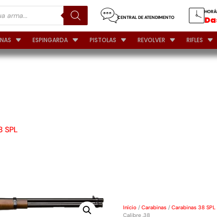
HORÁ
CENTRAL DE ATENDIMENTO
Das
INAS
ESPINGARDA
PISTOLAS
REVOLVER
RIFLES
 PUMA
2 TIROS
38
8 SPL
Início
/
Carabinas
/
Carabinas 38 SPL
Calibre .38