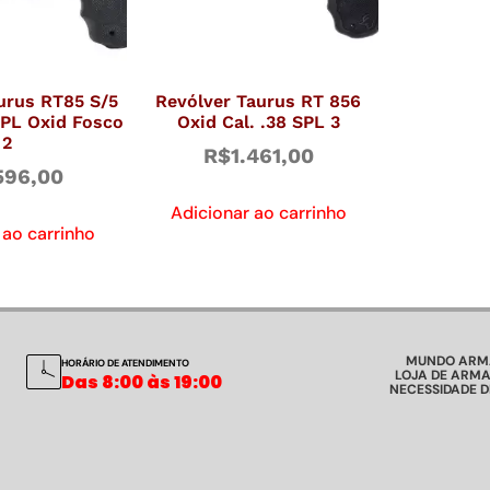
urus RT85 S/5
Revólver Taurus RT 856
SPL Oxid Fosco
Oxid Cal. .38 SPL 3
2
R$
1.461,00
596,00
Adicionar ao carrinho
 ao carrinho
MUNDO ARM
HORÁRIO DE ATENDIMENTO
LOJA DE ARMA
Das 8:00 às 19:00
NECESSIDADE 