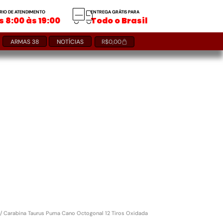
RIO DE ATENDIMENTO
ENTREGA GRÁTIS PARA
 8:00 às 19:00
Todo o Brasil
ARMAS 38
NOTÍCIAS
R$
0,00
/ Carabina Taurus Puma Cano Octogonal 12 Tiros Oxidada