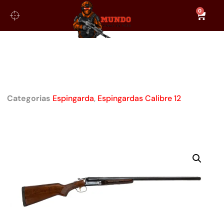
0
ESPINGARDA BOITO A/681
STANDARD MONOGATILHO
CALIBRE 12
Categorias
Espingarda
,
Espingardas Calibre 12