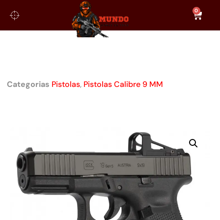
0
PISTOLA GLOCK G19 MOS GEN 5
CALIBRE 9MM
Categorias
Pistolas
,
Pistolas Calibre 9 MM