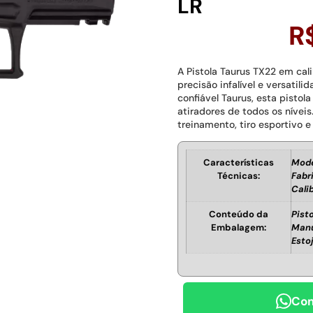
LR
R
A Pistola Taurus TX22 em cal
precisão infalível e versati
confiável Taurus, esta pisto
atiradores de todos os nívei
treinamento, tiro esportivo e
Características
Mode
Técnicas:
Fabr
Calib
Conteúdo da
Pist
Embalagem:
Manu
Esto
Com