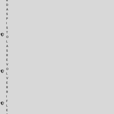
R
D
A
S
P
I
S
T
O
L
A
S
R
E
V
O
L
V
E
R
R
I
F
L
E