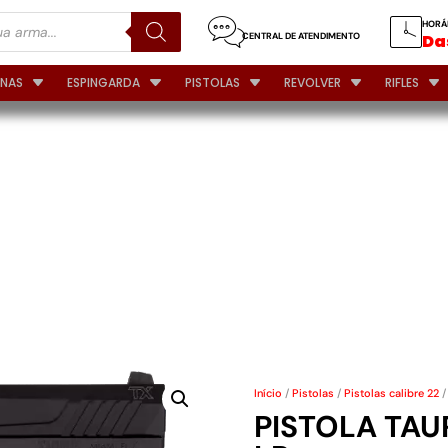
HORÁ
CENTRAL DE ATENDIMENTO
Das
INAS
ESPINGARDA
PISTOLAS
REVOLVER
RIFLES
22
Início
/
Pistolas
/
Pistolas calibre 22
/
PISTOLA TAU