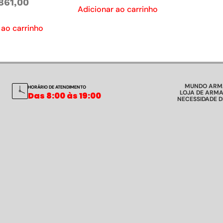
861,00
Adicionar ao carrinho
 ao carrinho
MUNDO ARM
HORÁRIO DE ATENDIMENTO
LOJA DE ARMA
Das 8:00 às 19:00
NECESSIDADE 