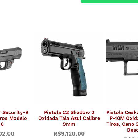
r Security-9
Pistola CZ Shadow 2
Pistola Cesk
ros Modelo
Oxidada Tala Azul Calibre
P-10M Oxid
16
9mm
Tiros, Cano 
Desc
02,00
R$
9.120,00