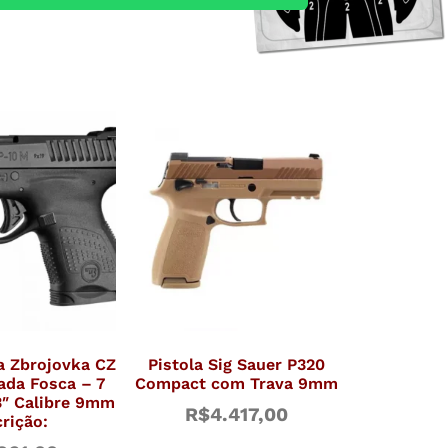
a Zbrojovka CZ
Pistola Sig Sauer P320
ada Fosca – 7
Compact com Trava 9mm
3″ Calibre 9mm
R$
4.417,00
rição: