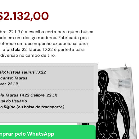
$
2.132,00
ibre .22 LR é a escolha certa para quem busca
lidade em um design moderno. Fabricada pela
la oferece um desempenho excepcional para
s. a
pistola 22
Taurus TX22 é perfeita para
 diversão no campo de tiro.
lo: Pistola Taurus TX22
icante: Taurus
re: .22 LR
ola Taurus TX22 Calibre .22 LR
al do Usuário
jo Rígido (ou bolsa de transporte)
prar pelo WhatsApp