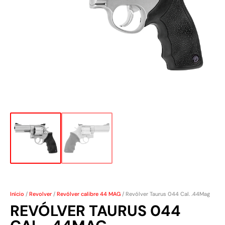
Início
/
Revolver
/
Revólver calibre 44 MAG
/ Revólver Taurus 044 Cal. .44Mag
REVÓLVER TAURUS 044