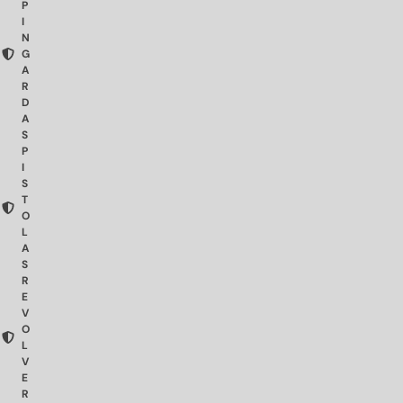
P
I
N
G
A
R
D
A
S
P
I
S
T
O
L
A
S
R
E
V
O
L
V
E
R