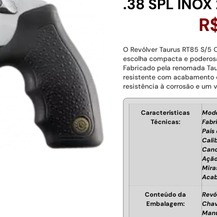
.38 SPL INOX 
R
O Revólver Taurus RT85 S/5 
escolha compacta e poderosa
Fabricado pela renomada Tau
resistente com acabamento e
resistência à corrosão e um 
Características
Mode
Técnicas:
Fabr
País 
Calib
Cano
Ação
Mira
Acab
Conteúdo da
Revó
Embalagem:
Chav
Manu