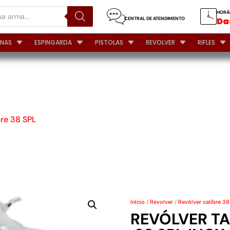
HORÁ
CENTRAL DE ATENDIMENTO
Das
INAS
ESPINGARDA
PISTOLAS
REVOLVER
RIFLES
T85 S/5
bre 38 SPL
Início
/
Revolver
/
Revólver calibre 38
REVÓLVER TA