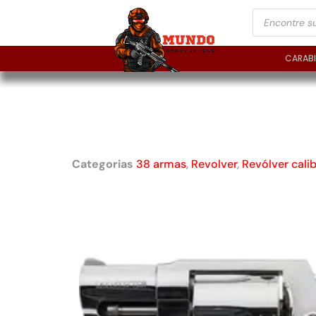
CARAB
REVÓLVER TAURUS R
CAL. .38 SPL INOX 2
Categorias
38 armas
,
Revolver
,
Revólver cali