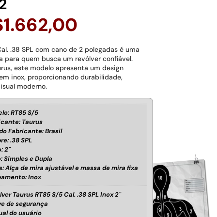
2
$
1.662,00
Cal. .38 SPL com cano de 2 polegadas é uma
 para quem busca um revólver confiável.
rus, este modelo apresenta um design
m inox, proporcionando durabilidade,
visual moderno.
lo: RT85 S/5
icante: Taurus
do Fabricante: Brasil
re: .38 SPL
: 2"
: Simples e Dupla
s: Alça de mira ajustável e massa de mira fixa
amento: Inox
lver Taurus RT85 S/5 Cal. .38 SPL Inox 2"
e de segurança
al do usuário