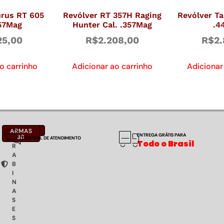
urus RT 605
Revólver RT 357H Raging
Revólver Ta
357Mag
Hunter Cal. .357Mag
.4
25,00
R$
2.208,00
R$
2.
o carrinho
Adicionar ao carrinho
Adicionar
C
NOTÍCIAS
ARMAS
ENTREGA GRÁTIS PARA
A
38
CENTRAL DE ATENDIMENTO
Todo o Brasil
R
A
B
I
N
A
S
E
S