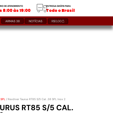
RIO DE ATENDIMENTO
ENTREGA GRÁTIS PARA
 8:00 às 19:00
Todo o Brasil
ARMAS 38
NOTÍCIAS
R$
0,00
 SPL
/ Revólver Taurus RT85 S/5 Cal. .38 SPL Inox 2
URUS RT85 S/5 CAL.