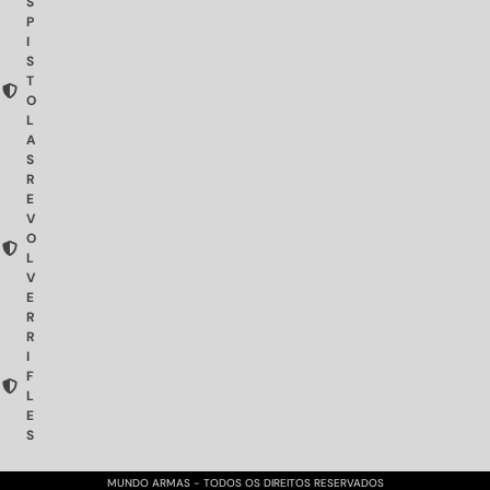
S
P
I
S
T
O
L
A
S
R
E
V
O
L
V
E
R
R
I
F
L
E
S
MUNDO ARMAS - TODOS OS DIREITOS RESERVADOS