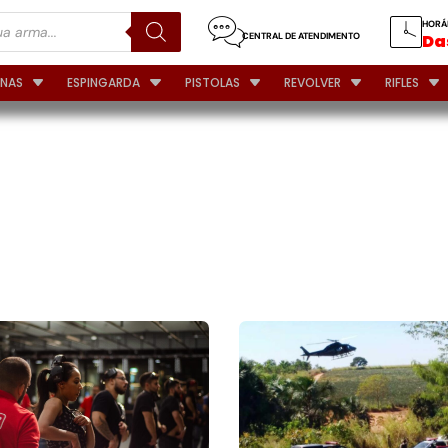
HORÁ
CENTRAL DE ATENDIMENTO
Das
INAS
ESPINGARDA
PISTOLAS
REVOLVER
RIFLES