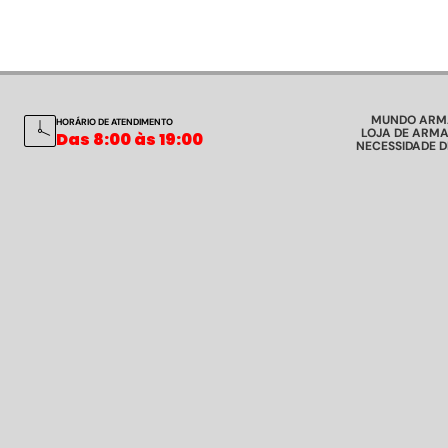
MUNDO ARM
HORÁRIO DE ATENDIMENTO
LOJA DE ARMA
Das 8:00 às 19:00
NECESSIDADE 