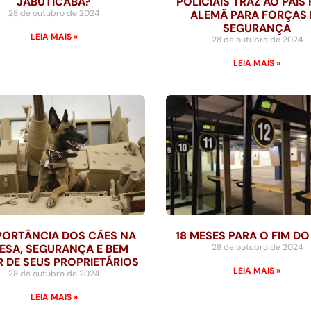
JABUTICABA?
POLICIAIS TRAZ AO PAÍS 
28 de outubro de 2024
ALEMÃ PARA FORÇAS 
SEGURANÇA
LEIA MAIS »
28 de outubro de 2024
LEIA MAIS »
PORTÂNCIA DOS CÃES NA
18 MESES PARA O FIM DO
ESA, SEGURANÇA E BEM
28 de outubro de 2024
R DE SEUS PROPRIETÁRIOS
LEIA MAIS »
28 de outubro de 2024
LEIA MAIS »