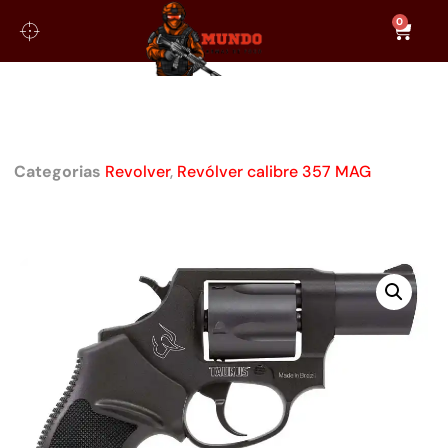
0
REVÓLVER TAURUS RT 605 CAL.
.357MAG
Categorias
Revolver
,
Revólver calibre 357 MAG