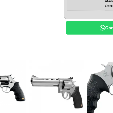
Manu
Cert
Com