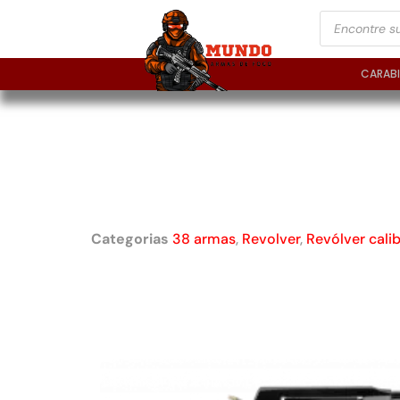
CARAB
REVÓLVER TAURUS R
CAL. 38 SPL OXIDA
4
Categorias
38 armas
,
Revolver
,
Revólver cali