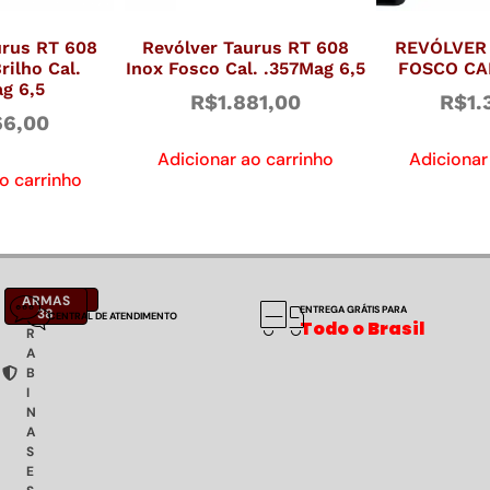
urus RT 608
Revólver Taurus RT 608
REVÓLVER 
rilho Cal.
Inox Fosco Cal. .357Mag 6,5
FOSCO CA
g 6,5
R$
1.881,00
R$
1.
66,00
Adicionar ao carrinho
Adicionar
o carrinho
C
NOTÍCIAS
ARMAS
ENTREGA GRÁTIS PARA
A
38
CENTRAL DE ATENDIMENTO
Todo o Brasil
R
A
B
I
N
A
S
E