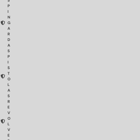
S
P
I
N
G
A
R
D
A
S
P
I
S
T
O
L
A
S
R
E
V
O
L
V
E