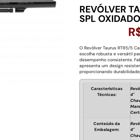
REVÓLVER TA
SPL OXIDADO
R
O Revólver Taurus RT85/5 Ca
escolha robusta e versátil p
desempenho consistente. Fab
apresenta um design resist
proporcionando durabilidade,
Características
Revó
Técnicas:
4"
Chav
Manu
Cert
Conteúdo da
Revó
Embalagem:
4"
Chav