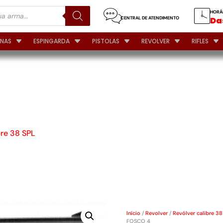
HORÁ
CENTRAL DE ATENDIMENTO
Das
INAS
ESPINGARDA
PISTOLAS
REVOLVER
RIFLES
T 85/5
DO FOSCO
bre 38 SPL
Início
/
Revolver
/
Revólver calibre 38
FOSCO 4