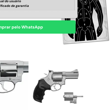
al do usuário
ificado de garantia
prar pelo WhatsApp