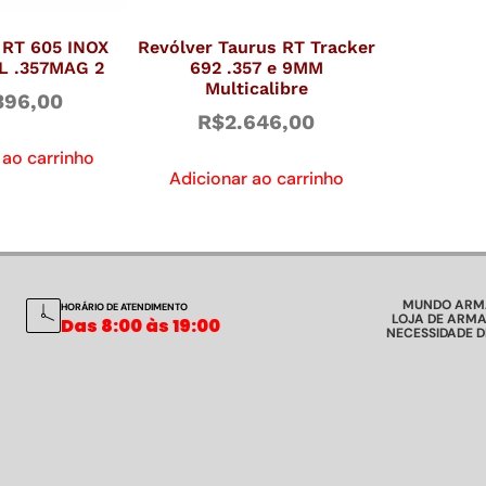
RT 605 INOX
Revólver Taurus RT Tracker
L .357MAG 2
692 .357 e 9MM
Multicalibre
396,00
R$
2.646,00
 ao carrinho
Adicionar ao carrinho
MUNDO ARM
HORÁRIO DE ATENDIMENTO
LOJA DE ARMA
Das 8:00 às 19:00
NECESSIDADE 