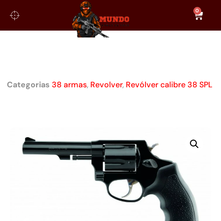
0
REVÓLVER TAURUS RT82/6 CAL.
38 SPL OXIDADA ZARELHO 4
Categorias
38 armas
,
Revolver
,
Revólver calibre 38 SPL