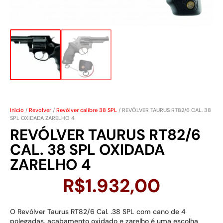
Início
/
Revolver
/
Revólver calibre 38 SPL
/ REVÓLVER TAURUS RT82/6 CAL. 38
SPL OXIDADA ZARELHO 4
REVÓLVER TAURUS RT82/6
CAL. 38 SPL OXIDADA
ZARELHO 4
R$
1.932,00
O Revólver Taurus RT82/6 Cal. .38 SPL com cano de 4
polegadas, acabamento oxidado e zarelho é uma escolha