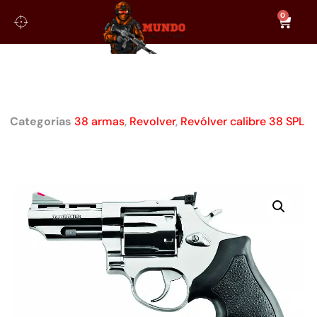
0
REVÓLVER TAURUS RT88/6 CAL.
38 SPL INOX 3
Categorias
38 armas
,
Revolver
,
Revólver calibre 38 SPL