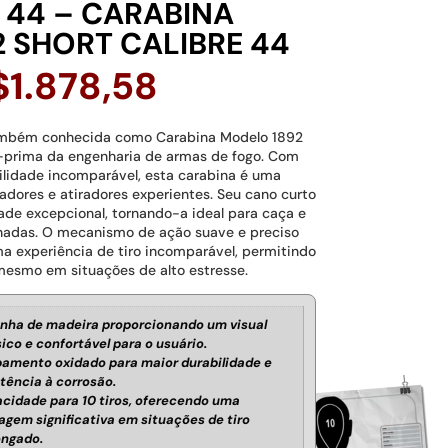
 44 – CARABINA
 SHORT CALIBRE 44
$
1.878,58
também conhecida como Carabina Modelo 1892
a-prima da engenharia de armas de fogo. Com
bilidade incomparável, esta carabina é uma
nadores e atiradores experientes. Seu cano curto
de excepcional, tornando-a ideal para caça e
hadas. O mecanismo de ação suave e preciso
a experiência de tiro incomparável, permitindo
mesmo em situações de alto estresse.
nha de madeira proporcionando um visual
sico e confortável para o usuário.
amento oxidado para maior durabilidade e
stência à corrosão.
cidade para 10 tiros, oferecendo uma
agem significativa em situações de tiro
ongado.