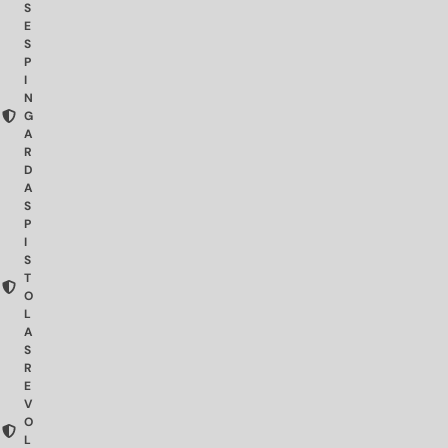
S
E
S
P
I
N
G
A
R
D
A
S
P
I
S
T
O
L
A
S
R
E
V
O
L