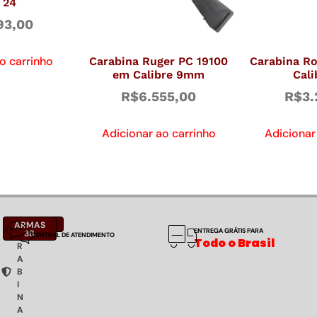
 24
93,00
o carrinho
Carabina Ruger PC 19100
Carabina R
em Calibre 9mm
Cali
R$
6.555,00
R$
3.
Adicionar ao carrinho
Adicionar
C
NOTÍCIAS
ARMAS
ENTREGA GRÁTIS PARA
A
38
CENTRAL DE ATENDIMENTO
Todo o Brasil
R
A
B
I
N
A