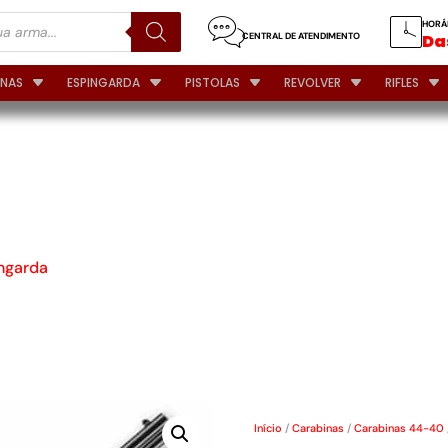
HORÁ
CENTRAL DE ATENDIMENTO
Das
INAS
ESPINGARDA
PISTOLAS
REVOLVER
RIFLES
CARABINA
T
ngarda
Início
/
Carabinas
/
Carabinas 44-40