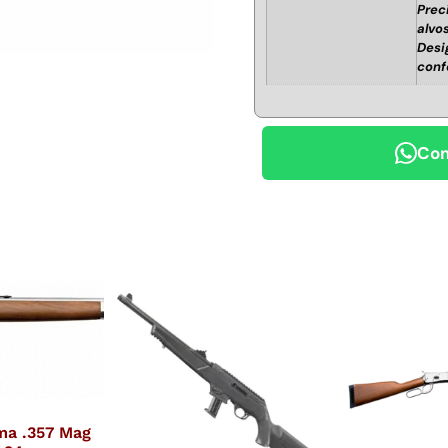
Prec
alvo
Desi
confo
Com
ma .357 Mag