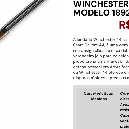
WINCHESTER
MODELO 1892
R
A lendária Winchester 44, 
Short Calibre 44, é uma obr
seu design clássico e confia
verdadeira joia para colecio
proporciona uma maneabilida
defesa pessoal em áreas fec
da Winchester 44 oferece um
disparos rápidos e precisos 
Características
Coro
Técnicas
clás
Acab
resi
Capa
vant
prol