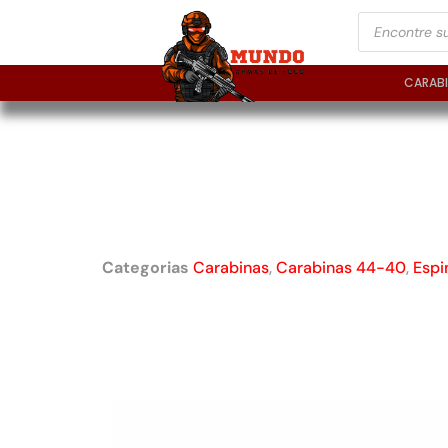
CARAB
WINCHESTER 44 – 
MODELO 1892 SHOR
CALIBRE 44
Categorias
Carabinas
,
Carabinas 44-40
,
Espi